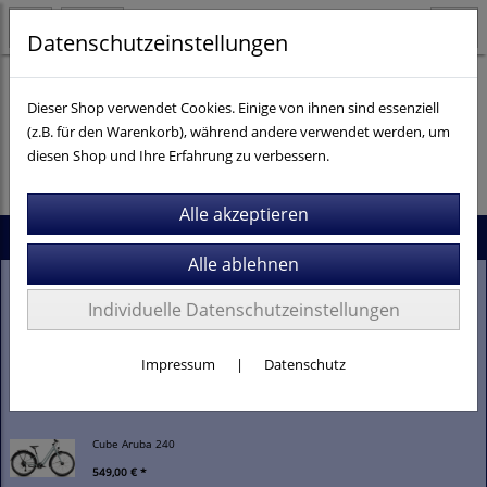
Datenschutzeinstellungen
Dieser Shop verwendet Cookies. Einige von ihnen sind essenziell
(z.B. für den Warenkorb), während andere verwendet werden, um
Es wurden leider keine Produkte gefunden.
diesen Shop und Ihre Erfahrung zu verbessern.
Neu im Shop
Stevens Gavere Com FEQ
Individuelle Datenschutzeinstellungen
2.099,00 € *
Impressum
|
Datenschutz
Stevens E-Comuna 7.4.1
3.399,00 € *
Cube Aruba 240
549,00 € *