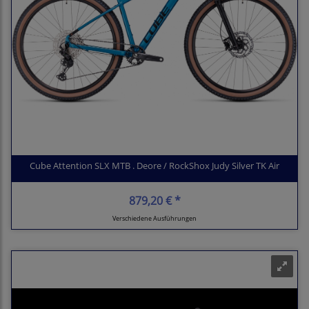
Cube Attention SLX MTB . Deore / RockShox Judy Silver TK Air
879,20 € *
Verschiedene Ausführungen