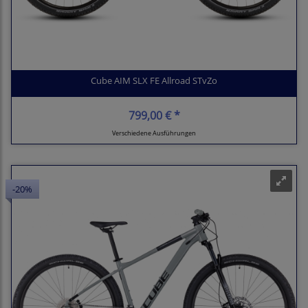
Cube AIM SLX FE Allroad STvZo
799,00 € *
Verschiedene Ausführungen
-20%