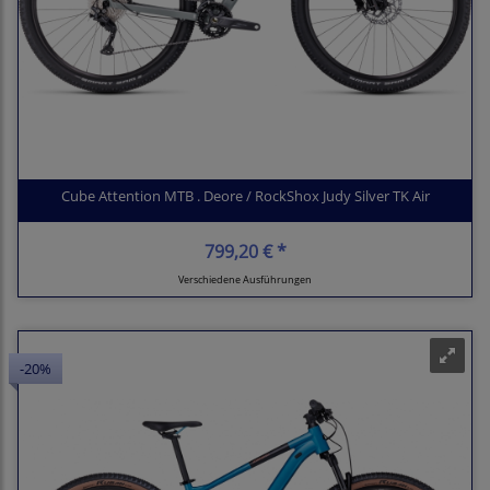
Cube Attention MTB . Deore / RockShox Judy Silver TK Air
799,20 € *
Verschiedene Ausführungen
-20%