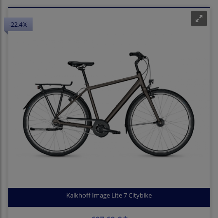
-22,4%
Kalkhoff Image Lite 7 Citybike