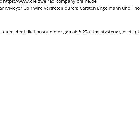
t: https://www.die-zweirad-company-online.de
ann/Meyer GbR wird vertreten durch: Carsten Engelmann und Tho
teuer-Identifikationsnummer gemäß § 27a Umsatzsteuergesetz (U