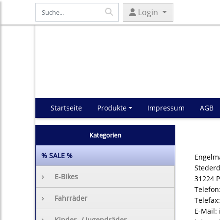
Login
Startseite
Produkte
Impressum
AGB
Kategorien
% SALE %
Engelm
Stederdo
›
E-Bikes
31224 P
Telefon
›
Fahrräder
Telefax
E-Mail:
›
Kinder- / Jugendräder