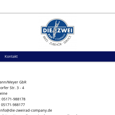
Kontakt
ann/Meyer GbR
rfer Str. 3 - 4
eine
: 05171-988178
: 05171-988177
 info@die-zweirad-company.de