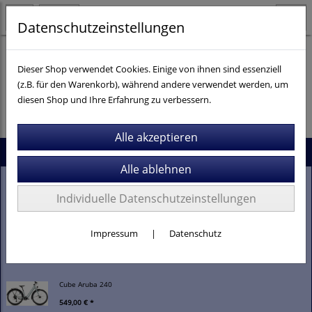
Datenschutzeinstellungen
Dieser Shop verwendet Cookies. Einige von ihnen sind essenziell
(z.B. für den Warenkorb), während andere verwendet werden, um
Es wurden leider keine Produkte gefunden.
diesen Shop und Ihre Erfahrung zu verbessern.
Neu im Shop
Stevens Gavere Com FEQ
Individuelle Datenschutzeinstellungen
2.099,00 € *
Impressum
|
Datenschutz
Stevens E-Comuna 7.4.1
3.399,00 € *
Cube Aruba 240
549,00 € *