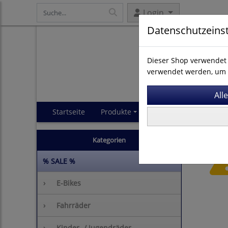
Login
Datenschutzeins
Dieser Shop verwendet 
verwendet werden, um 
Startseite
Produkte
Impressum
AGB
Kategorien
% SALE %
›
E-Bikes
›
Fahrräder
›
Kinder- / Jugendräder