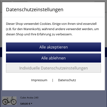
Datenschutzeinstellungen
Dieser Shop verwendet Cookies. Einige von ihnen sind essenziell
(z.B. für den Warenkorb), während andere verwendet werden, um
Es wurden leider keine Produkte gefunden.
diesen Shop und Ihre Erfahrung zu verbessern.
Neu im Shop
Stevens Gavere Com FEQ
Individuelle Datenschutzeinstellungen
2.099,00 € *
Impressum
|
Datenschutz
Stevens E-Comuna 7.4.1
3.399,00 € *
Cube Aruba 240
549,00 € *