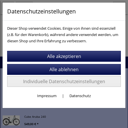
Datenschutzeinstellungen
Dieser Shop verwendet Cookies. Einige von ihnen sind essenziell
(z.B. für den Warenkorb), während andere verwendet werden, um
Es wurden leider keine Produkte gefunden.
diesen Shop und Ihre Erfahrung zu verbessern.
Neu im Shop
Stevens Gavere Com FEQ
Individuelle Datenschutzeinstellungen
2.099,00 € *
Impressum
|
Datenschutz
Stevens E-Comuna 7.4.1
3.399,00 € *
Cube Aruba 240
549,00 € *