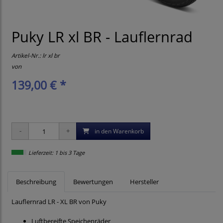
Puky LR xl BR - Lauflernrad
Artikel-Nr.:
lr xl br
von
139,00 € *
in den Warenkorb
Lieferzeit: 1 bis 3 Tage
Beschreibung
Bewertungen
Hersteller
Lauflernrad LR - XL BR von Puky
Luftbereifte Speichenräder