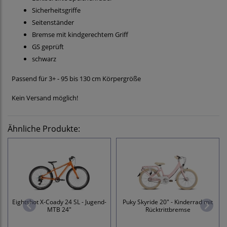
Sicherheitsgriffe
Seitenständer
Bremse mit kindgerechtem Griff
GS geprüft
schwarz
Passend für 3+ - 95 bis 130 cm Körpergröße
Kein Versand möglich!
Ähnliche Produkte:
Eightshot X-Coady 24 SL - Jugend-
Puky Skyride 20" - Kinderrad mit
MTB 24"
Rücktrittbremse