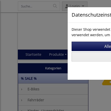
Login
Datenschutzeins
Dieser Shop verwendet 
verwendet werden, um 
Startseite
Produkte
Impressum
AGB
Kategorien
% SALE %
›
E-Bikes
›
Fahrräder
›
Kinder- / Jugendräder