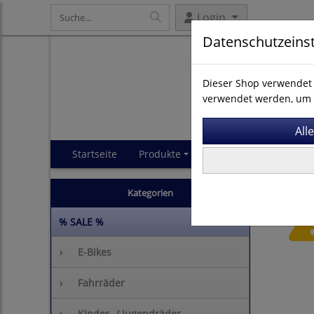
Login
Datenschutzeins
Dieser Shop verwendet 
verwendet werden, um 
Startseite
Produkte
Impressum
AGB
Kategorien
% SALE %
›
E-Bikes
›
Fahrräder
›
Kinder- / Jugendräder