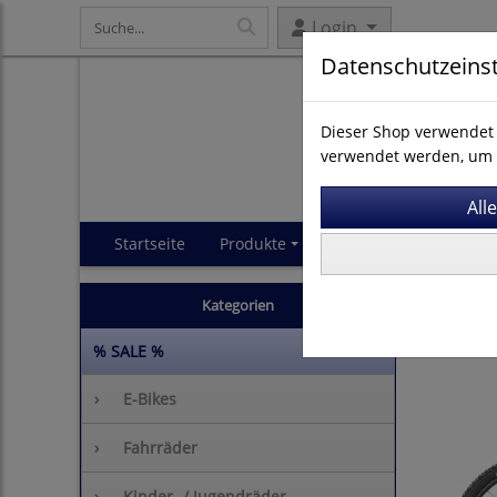
Login
Datenschutzeins
Dieser Shop verwendet 
verwendet werden, um 
Startseite
Produkte
Impressum
AGB
Fahrräde
Kategorien
% SALE %
›
E-Bikes
›
Fahrräder
›
Kinder- / Jugendräder