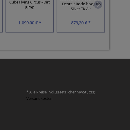
Cube Flying Circus - Dirt
Cube N
. Deore / RockShox Judy
Jump
Trekking
Silver TK Air
1.099,00 € *
879,20 € *
1.199
* Alle Preise inkl. gesetzlicher MwSt., zzgl.
Versandkosten