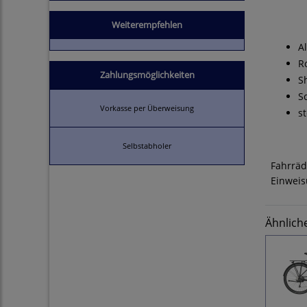
Weiterempfehlen
A
R
Zahlungsmöglichkeiten
S
S
Vorkasse per Überweisung
s
Selbstabholer
Fahrräd
Einweis
Ähnlich