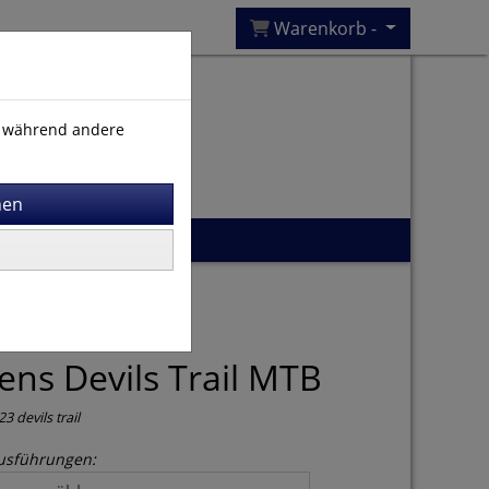
Warenkorb -
), während andere
ens Devils Trail MTB
23 devils trail
usführungen: