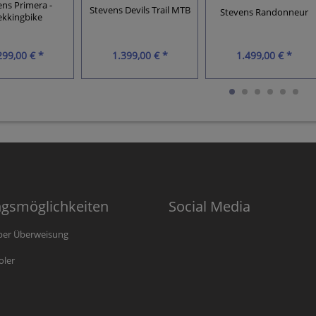
ens Primera -
Stevens Devils Trail MTB
Stevens Randonneur
ekkingbike
299,00 € *
1.399,00 € *
1.499,00 € *
ngsmöglichkeiten
Social Media
per Überweisung
oler