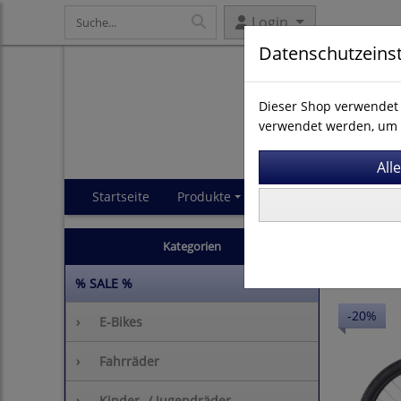
Login
Datenschutzeins
Dieser Shop verwendet 
verwendet werden, um 
Startseite
Produkte
Impressum
AGB
Fahrräde
Kategorien
% SALE %
-20%
›
E-Bikes
›
Fahrräder
›
Kinder- / Jugendräder