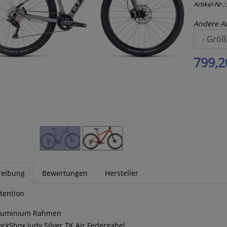
Artikel-Nr.:
Andere A
799,2
reibung
Bewertungen
Hersteller
tention
luminium Rahmen
ockShox Judy Silver TK Air Federgabel