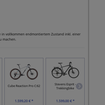
be in vollkommen endmontiertem Zustand inkl. einer
zu machen.
Cube Atten
Stevens Esprit -
. Deore / 
Cube Reaction Pro C:62
Trekkingbike
Silve
1.599,20 € *
1.599,00 € *
879,