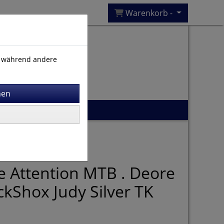
Warenkorb -
), während andere
 Attention MTB . Deore
ckShox Judy Silver TK