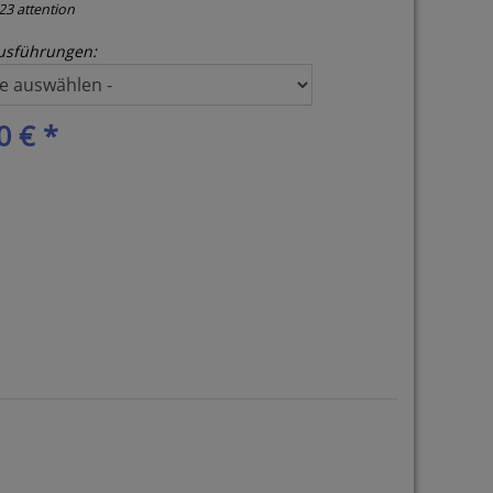
23 attention
usführungen:
0 € *