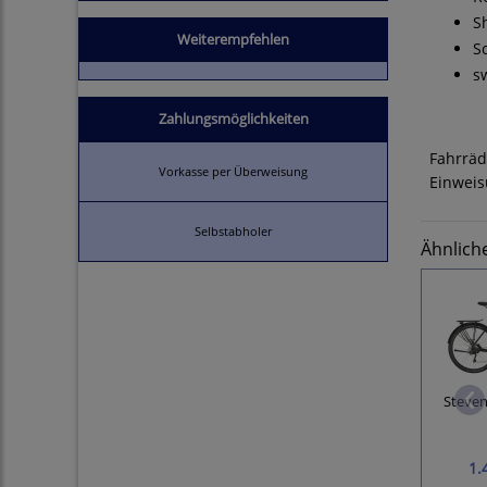
S
Weiterempfehlen
S
s
Zahlungsmöglichkeiten
Fahrräd
Vorkasse per Überweisung
Einweis
Selbstabholer
Ähnlich
Steve
1.