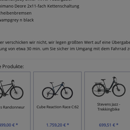
himano Deore 2x11-fach Kettenschaltung
cheibenbremsen
wampgrey n black
er verschicken wir nicht, wir legen größten Wert auf eine Überga
ung von etwa 30 min. um Sie sicher im Umgang mit dem Fahrrad 
e Produkte:
Stevens Jazz -
Cube Reaction Race C:62
ns Randonneur
Trekkingbike
499,00 € *
1.759,20 € *
699,51 € *