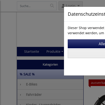
Login
Datenschutzeins
Dieser Shop verwendet 
verwendet werden, um 
Startseite
Produkte
Impressum
AGB
Fahrräde
Kategorien
% SALE %
ausverka
›
E-Bikes
›
Fahrräder
›
Kinder- / Jugendräder