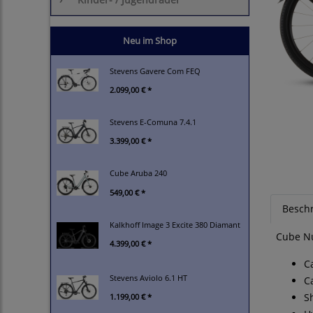
Neu im Shop
Stevens Gavere Com FEQ
2.099,00 € *
Stevens E-Comuna 7.4.1
3.399,00 € *
Cube Aruba 240
549,00 € *
Besch
Kalkhoff Image 3 Excite 380 Diamant
Cube Nu
4.399,00 € *
C
Stevens Aviolo 6.1 HT
C
S
1.199,00 € *