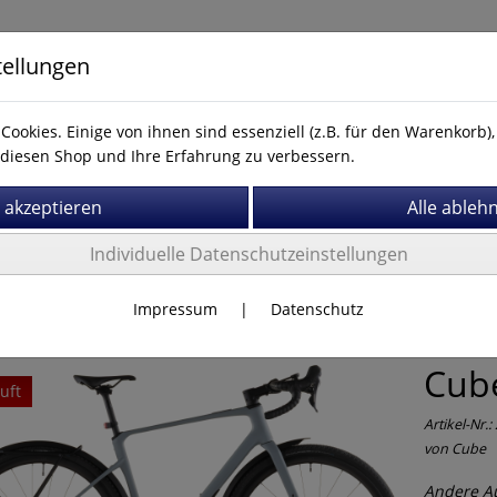
tellungen
Cookies. Einige von ihnen sind essenziell (z.B. für den Warenkorb
diesen Shop und Ihre Erfahrung zu verbessern.
Kontakt
Individuelle Datenschutzeinstellungen
r
Impressum
|
Datenschutz
Cube
uft
Artikel-Nr.:
von
Cube
Andere A