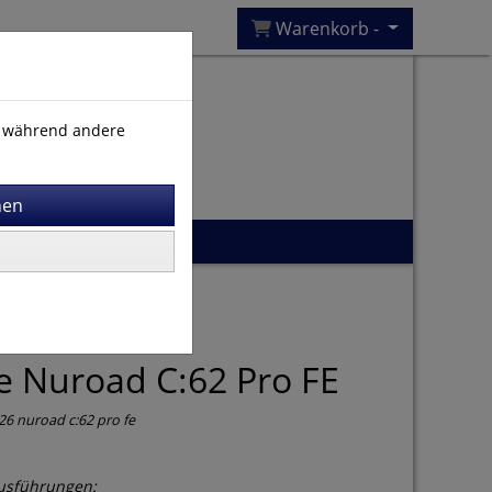
Warenkorb -
), während andere
 Nuroad C:62 Pro FE
26 nuroad c:62 pro fe
usführungen: