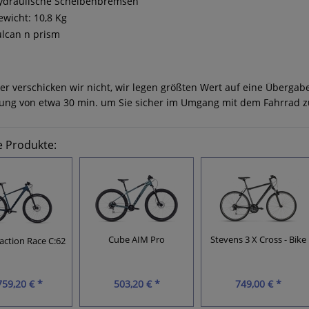
ydraulische Scheibenbremsen
ewicht: 10,8 Kg
ulcan n prism
er verschicken wir nicht, wir legen größten Wert auf eine Überga
ung von etwa 30 min. um Sie sicher im Umgang mit dem Fahrrad 
e Produkte:
Cube AIM Pro
Stevens 3 X Cross - Bike
ction Race C:62
759,20 € *
503,20 € *
749,00 € *