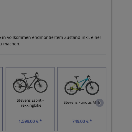
be in vollkommen endmontiertem Zustand inkl. einer
zu machen.
Stevens Esprit -
Stevens
Stevens Furious MTB
Trekkingbike
Trekk
1.599,00 € *
749,00 € *
1.299