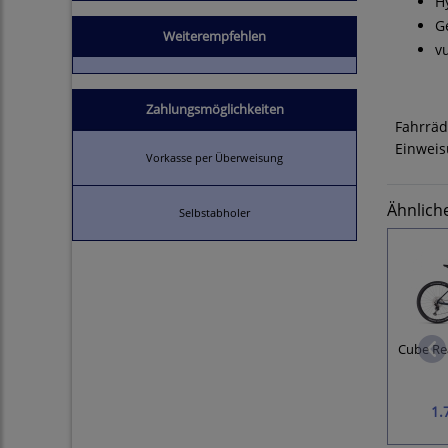
H
G
Weiterempfehlen
v
Zahlungsmöglichkeiten
Fahrräd
Einweis
Vorkasse per Überweisung
Ähnlich
Selbstabholer
Cube Rea
1.